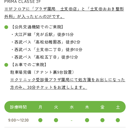
PRIMA CLASSE 2F
※1Fフロアに「プラザ薬局 土支田店」と「土支田おおき整形
外科」が入ったビルの2Fです。
【公共交通機関でのご来院】
・大江戸線「光が丘駅」徒歩15分
・西武バス「高松幼稚園西」徒歩2分
・西武バス「土支田二丁目」徒歩10分
・西武バス「高松五丁目」徒歩12分
【お車でのご来院】
駐車場完備（テナント裏9台設置）
※クリニック受診後プラザ薬局にて処方箋をお出しになった
方のみ、30分チケットをお渡しします。
診療時間
月
火
水
木
金
土
●
●
-
●
●
●
9:00〜12:30