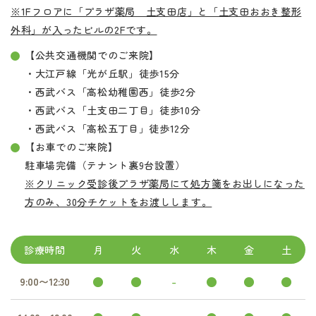
※1Fフロアに「プラザ薬局 土支田店」と「土支田おおき整形
外科」が入ったビルの2Fです。
【公共交通機関でのご来院】
・大江戸線「光が丘駅」徒歩15分
・西武バス「高松幼稚園西」徒歩2分
・西武バス「土支田二丁目」徒歩10分
・西武バス「高松五丁目」徒歩12分
【お車でのご来院】
駐車場完備（テナント裏9台設置）
※クリニック受診後プラザ薬局にて処方箋をお出しになった
方のみ、30分チケットをお渡しします。
診療時間
月
火
水
木
金
土
●
●
-
●
●
●
9:00〜12:30