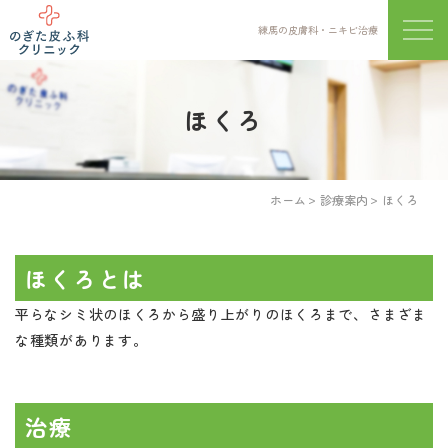
練馬の皮膚科・ニキビ治療
メニ
ほくろ
ホーム
診療案内
ほくろ
ほくろとは
平らなシミ状のほくろから盛り上がりのほくろまで、さまざま
な種類があります。
治療