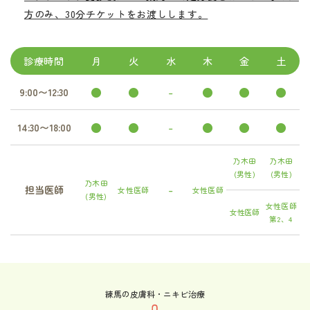
方のみ、30分チケットをお渡しします。
診療時間
月
火
水
木
金
土
●
●
-
●
●
●
9:00〜12:30
●
●
-
●
●
●
14:30〜18:00
乃木田
乃木田
(男性)
(男性)
乃木田
-
担当医師
女性医師
女性医師
(男性)
女性医師
女性医師
第2、4
練馬の皮膚科・ニキビ治療