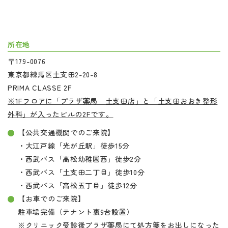
所在地
〒179-0076
東京都練馬区土支田2-20-8
PRIMA CLASSE 2F
※1Fフロアに「プラザ薬局 土支田店」と「土支田おおき整形
外科」が入ったビルの2Fです。
【公共交通機関でのご来院】
・大江戸線「光が丘駅」徒歩15分
・西武バス「高松幼稚園西」徒歩2分
・西武バス「土支田二丁目」徒歩10分
・西武バス「高松五丁目」徒歩12分
【お車でのご来院】
駐車場完備（テナント裏9台設置）
※クリニック受診後プラザ薬局にて処方箋をお出しになった