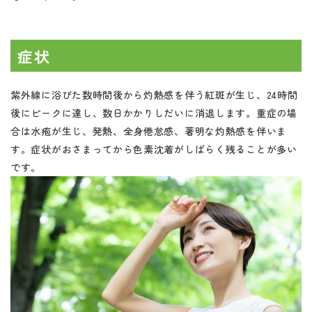
症状
紫外線に浴びた数時間後から灼熱感を伴う紅斑が生じ、24時間
後にピークに達し、数日かかりしだいに消退します。重症の場
合は水疱が生じ、発熱、全身倦怠感、著明な灼熱感を伴いま
す。症状がおさまってから色素沈着がしばらく残ることが多い
です。