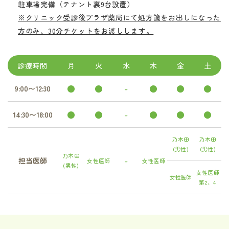
駐車場完備（テナント裏9台設置）
※クリニック受診後プラザ薬局にて処方箋をお出しになった
方のみ、30分チケットをお渡しします。
診療時間
月
火
水
木
金
土
●
●
-
●
●
●
9:00〜12:30
●
●
-
●
●
●
14:30〜18:00
乃木田
乃木田
(男性)
(男性)
乃木田
-
担当医師
女性医師
女性医師
(男性)
女性医師
女性医師
第2、4