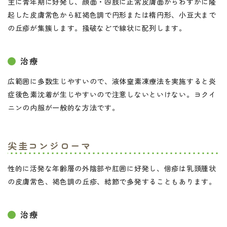
主に青年期に好発し、顔面・四肢に正常皮膚面からわずかに隆
起した皮膚常色から紅褐色調で円形または楕円形、小豆大まで
の丘疹が集簇します。掻破などで線状に配列します。
治療
広範囲に多数生じやすいので、液体窒素凍療法を実施すると炎
症後色素沈着が生じやすいので注意しないといけない。ヨクイ
ニンの内服が一般的な方法です。
尖圭コンジローマ
性的に活発な年齢層の外陰部や肛囲に好発し、個疹は乳頭腫状
の皮膚常色、褐色調の丘疹、結節で多発することもあります。
治療