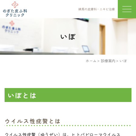
練馬の皮膚科・ニキビ治療
メニ
いぼ
ホーム
診療案内
いぼ
いぼとは
ウイルス性疣贅とは
ウイルス性疣贅（ゆうぜい）は、ヒトパピローマウイルス