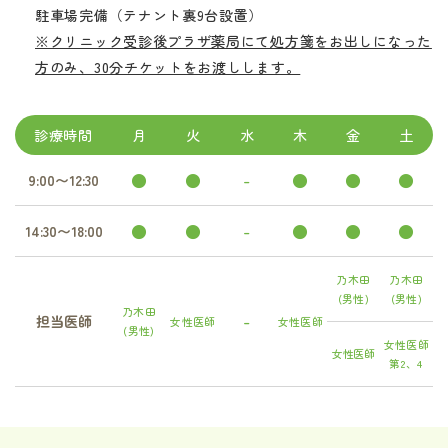
駐車場完備（テナント裏9台設置）
※クリニック受診後プラザ薬局にて処方箋をお出しになった
方のみ、30分チケットをお渡しします。
診療時間
月
火
水
木
金
土
●
●
-
●
●
●
9:00〜12:30
●
●
-
●
●
●
14:30〜18:00
乃木田
乃木田
(男性)
(男性)
乃木田
-
担当医師
女性医師
女性医師
(男性)
女性医師
女性医師
第2、4